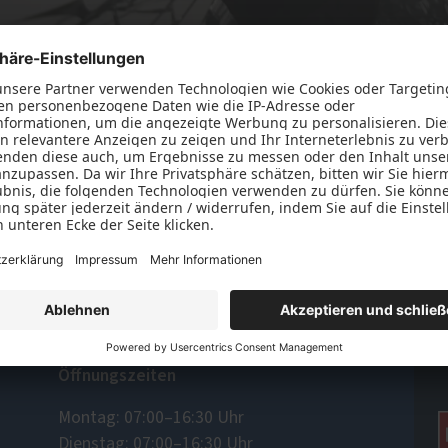
lschutz-Simulator
rung für Fenster und
üren
Erwischt, Sie haben ja doch gescrol
vergessen, Sie können uns bei Frage
Kontaktformula
schicken oder unser
Öffnungszeiten
Montag: 07:00–16:30 Uhr
Dienstag: 07:00–16:30 Uhr