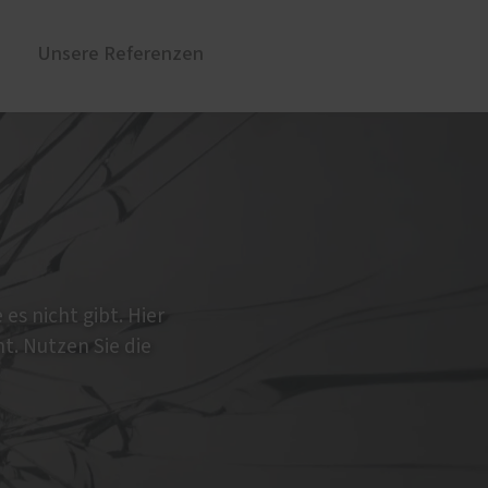
Unsere Referenzen
üren
Sonnen- und Insektenschutz
Insektenschutz von PaX
Raffstoren von ROMA
Rollladen von ROMA
en
Textilscreens von ROMA
 es nicht gibt. Hier
ht. Nutzen Sie die