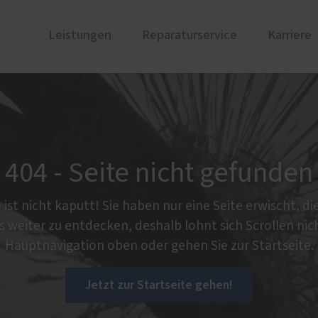
Leistungen
Reparaturservice
Karriere
ustüren
PaX Balkon- & Terrassent
nen
Balkontüren
u und Denkmal
Falt-Schiebe-Türen
404 - Seite nicht gefunden
nium
Hebe-Schiebe-Türen
und Holz-Aluminium
Parallel-Schiebe-Kipp-Tür
ist nicht kaputt! Sie haben nur eine Seite erwischt, die
stoff
s weiter zu entdecken, deshalb lohnt sich Scrollen nic
ür planen
Hauptnavigation oben oder gehen Sie zur Startseite.
Jetzt zur Startseite gehen!
e