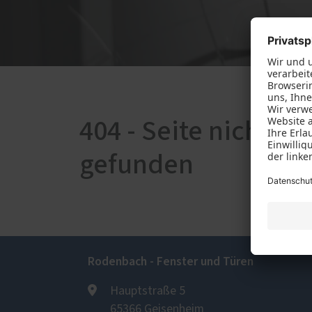
Schal
Förde
Haust
404 - Seite nicht
gefunden
Rodenbach - Fenster und Türen
Hauptstraße 5
65366 Geisenheim