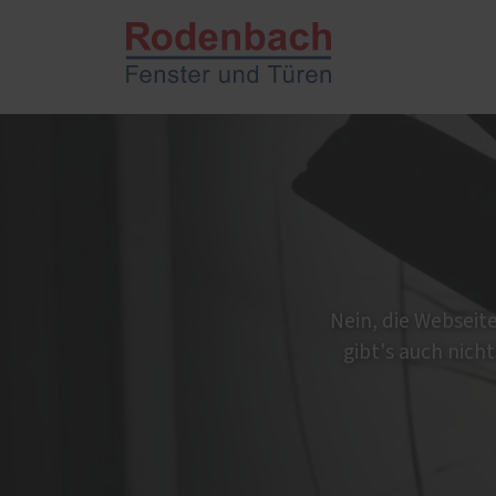
PaX-Fenster
PaX-Ha
Kunststoff
Aktio
Kunststoff-Aluminium
Altba
K-LINE Aluminium
Alumi
Holz
Holz 
Nein, die Webseite 
Holz-Aluminium
Kunst
gibt's auch nicht
Altbau und Denkmal
Haust
Fenster-Aktion für den
Rundumschutz
Zimmertüren und
Servic
Wohnungsabschlusstüren